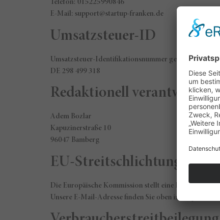
Telefon: 015225990846
E-Mail: support@startup-franken.de
Umsatzsteuer-ID
Umsatzsteuer-Identifikationsnummer gemäß § 27 a Um
DE 298 499 318
Redaktionell verantwortlic
Adem Bozlar
Kapuzinerstraße 10
96047 Bamberg
EU-Streitschlichtung
Die Europäische Kommission stellt eine Plattform zur 
Unsere E-Mail-Adresse finden Sie oben im Impressum.
Verbraucher­streit­beilegung