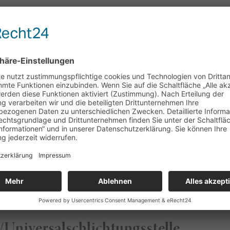
satzsteuergesetz:
h
Online-Streitbeilegung (OS) bereit:
https://ec.europa.eu/consumers/od
/Universal­schlichtungs­stelle